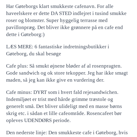
Har Gøteborgs klart smukkeste cafenavn. For alle
haveelskere er dette DA STED indlejret i tusind smukke
roser og blomster. Super hyggelig terrasse med
pavillonpræg. Det bliver ikke grønnere på en cafe end
dette i Gøteborg:)
LÆS MERE: 6 fantastiske indretningsbutikker i
Gøteborg, du skal besøge
Cafe plus: Så smukt øjnene bløder af al rosenpragten.
Gode ​​sandwich og ok store tekopper. Jeg har ikke smagt
maden, så jeg kan ikke give en vurdering der.
Cafe minus: DYRT som i hvert fald rejesandwichen.
Indemiljøet er trist med hårde grimme træstole og
generelt små. Det bliver ulideligt med en masse børns
skrig etc. i sådan et lille cafeområde. Rosencafeet bør
opleves UDENDØRS periode.
Den nederste linje: Den smukkeste cafe i Gøteborg, hvis