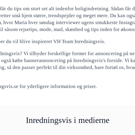
år du tips om stort set alt indenfor boligindretning. Sådan får 
dretter små hjem større, trendspejder og meget mere. Du kan også
, hvor Maria hver søndag interviewer ugens smukkeste Instagr
stil såsom rejsetips, mode, mad, skønhed og tips inden for økono
r du vil blive inspireret VH Team Inredningsvis.
dningsvis? Vi tilbyder forskellige former for annoncering på ne
n også købe bannerannoncering på Inredningsvis's forside. Vi 
g, så den passer perfekt til din virksomhed, bare fortæl os, hva
svis.se for yderligere information og priser.
Inredningsvis i medierne