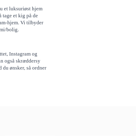
du et luksuriøst hjem
 tage et kig på de
am-hjem. Vi tilbyder
mi/bolig.
ttet, Instagram og
kan også skræddersy
d du ønsker, så ordner