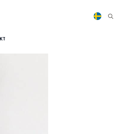
Search
for:
KT