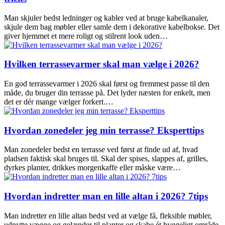
Man skjuler bedst ledninger og kabler ved at bruge kabelkanaler,
skjule dem bag møbler eller samle dem i dekorative kabelbokse. Det
giver hjemmet et mere roligt og stilrent look uden…
Hvilken terrassevarmer skal man vælge i 2026?
En god terrassevarmer i 2026 skal først og fremmest passe til den
måde, du bruger din terrasse på. Det lyder næsten for enkelt, men
det er dér mange vælger forkert.…
Hvordan zonedeler jeg min terrasse? Eksperttips
Man zonedeler bedst en terrasse ved først at finde ud af, hvad
pladsen faktisk skal bruges til. Skal der spises, slappes af, grilles,
dyrkes planter, drikkes morgenkaffe eller måske være…
Hvordan indretter man en lille altan i 2026? 7tips
Man indretter en lille altan bedst ved at vælge få, fleksible møbler,
udnytte vægge og gelænder til planter og skabe ét hyggeligt område