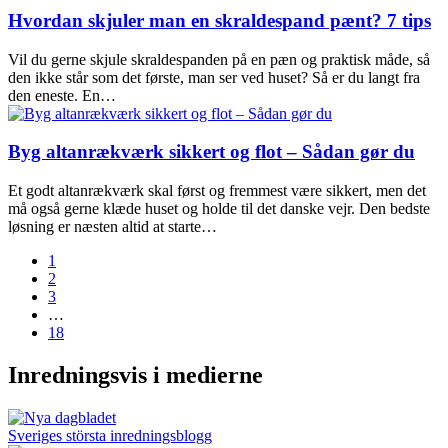
Hvordan skjuler man en skraldespand pænt? 7 tips
Vil du gerne skjule skraldespanden på en pæn og praktisk måde, så
den ikke står som det første, man ser ved huset? Så er du langt fra
den eneste. En…
Byg altanrækværk sikkert og flot – Sådan gør du
Et godt altanrækværk skal først og fremmest være sikkert, men det
må også gerne klæde huset og holde til det danske vejr. Den bedste
løsning er næsten altid at starte…
1
2
3
…
18
Inredningsvis i medierne
Sveriges största inredningsblogg