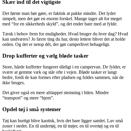
Skær ind til det vigtigste
Det første man bør gøre, er faktisk at pakke mindre. Det lyder
simpelt, men det gør en enorm forskel. Mange tager alt for meget
med “for en sikkerheds skyld”, og det ender bare med at fylde.
Tænk i behov frem for muligheder. Hvad bruger du hver dag? Hvad
kan undværes? Jo færre ting du har, desto lettere bliver det at holde
orden. Og det er netop dét, der gør camperlivet behageligt.
Drop kufferter og vælg bløde tasker
Store, hårde kufferter fungerer dårligt i en campervan. De fylder, er
svære at gemme væk og står ofte i vejen. Bløde tasker er langt
bedre, fordi de kan formes efter pladsen og foldes sammen, når de
ikke bruges.
Det giver også en mere afslappet stemning i bilen. Mindre
“transport” og mere “hjem”.
Opdel tøj i små systemer
Tøj kan hurtigt blive kaotisk, hvis det bare ligger samlet. Lav små
zoner i stedet. En til undertøj, en til trøjer, en til overtøj og en til