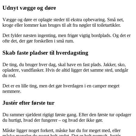
Udnyt vægge og døre
Vægge og døre er oplagte steder til ekstra opbevaring. Små net,
kroge eller lommer kan bruges til alt fra nøgler til toiletartikler.
Det fylder næsten ingenting, men frigør vigtig bordplads. Og det er
ofte det, der gør forskellen i små rum.
Skab faste pladser til hverdagsting
De ting, du bruger hver dag, skal have en fast plads. Jakker, sko,
opladere, vandflasker. Hvis de altid ligger det samme sted, undgår
du rod.
Det er en lille ting, men det gør hverdagen i en camper meget
nemmere.
Justér efter første tur
Du rammer sjældent rigtigt første gang. Efter den første tur opdager
du hurtigt, hvad der fungerer – og hvad der ikke gør.
Måske ligger noget forkert, måske har du for meget med, eller
måske mangler du noget helt andet. Det er helt normalt. Justér