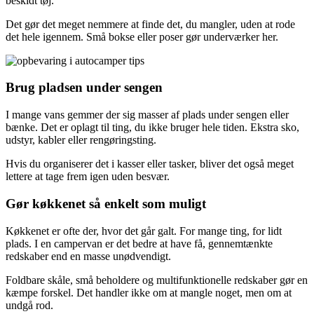
beskidt tøj.
Det gør det meget nemmere at finde det, du mangler, uden at rode
det hele igennem. Små bokse eller poser gør underværker her.
Brug pladsen under sengen
I mange vans gemmer der sig masser af plads under sengen eller
bænke. Det er oplagt til ting, du ikke bruger hele tiden. Ekstra sko,
udstyr, kabler eller rengøringsting.
Hvis du organiserer det i kasser eller tasker, bliver det også meget
lettere at tage frem igen uden besvær.
Gør køkkenet så enkelt som muligt
Køkkenet er ofte der, hvor det går galt. For mange ting, for lidt
plads. I en campervan er det bedre at have få, gennemtænkte
redskaber end en masse unødvendigt.
Foldbare skåle, små beholdere og multifunktionelle redskaber gør en
kæmpe forskel. Det handler ikke om at mangle noget, men om at
undgå rod.