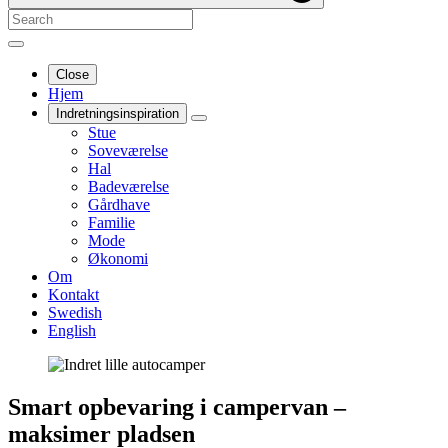
Close
Hjem
Indretningsinspiration
Stue
Soveværelse
Hal
Badeværelse
Gårdhave
Familie
Mode
Økonomi
Om
Kontakt
Swedish
English
Smart opbevaring i campervan –
maksimer pladsen