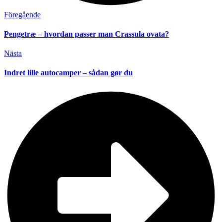
Föregående
Pengetræ – hvordan passer man Crassula ovata?
Nästa
Indret lille autocamper – sådan gør du