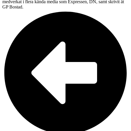
medverkat i flera kända media som Expressen, DN, samt skrivit åt
GP Bostad.