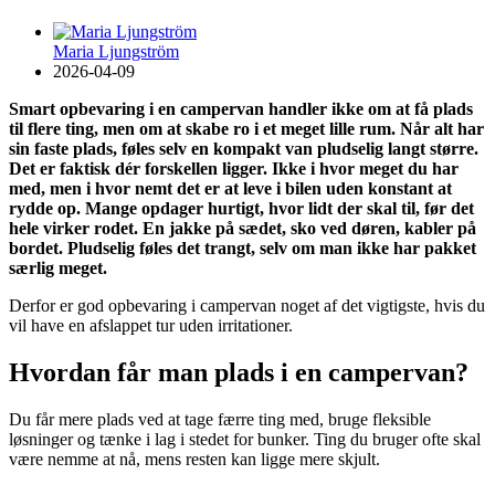
Maria Ljungström
2026-04-09
Smart opbevaring i en campervan handler ikke om at få plads
til flere ting, men om at skabe ro i et meget lille rum. Når alt har
sin faste plads, føles selv en kompakt van pludselig langt større.
Det er faktisk dér forskellen ligger. Ikke i hvor meget du har
med, men i hvor nemt det er at leve i bilen uden konstant at
rydde op. Mange opdager hurtigt, hvor lidt der skal til, før det
hele virker rodet. En jakke på sædet, sko ved døren, kabler på
bordet. Pludselig føles det trangt, selv om man ikke har pakket
særlig meget.
Derfor er god opbevaring i campervan noget af det vigtigste, hvis du
vil have en afslappet tur uden irritationer.
Hvordan får man plads i en campervan?
Du får mere plads ved at tage færre ting med, bruge fleksible
løsninger og tænke i lag i stedet for bunker. Ting du bruger ofte skal
være nemme at nå, mens resten kan ligge mere skjult.