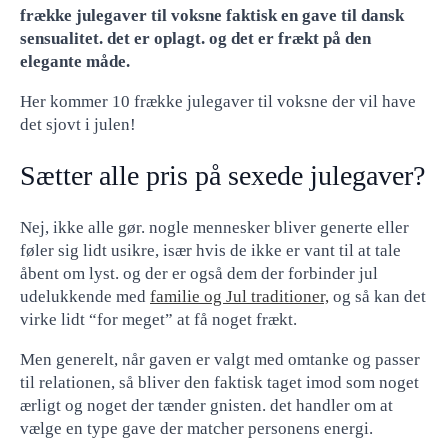
frække julegaver til voksne faktisk en gave til dansk
sensualitet. det er oplagt. og det er frækt på den
elegante måde.
Her kommer 10 frække julegaver til voksne der vil have
det sjovt i julen!
Sætter alle pris på sexede julegaver?
Nej, ikke alle gør. nogle mennesker bliver generte eller
føler sig lidt usikre, især hvis de ikke er vant til at tale
åbent om lyst. og der er også dem der forbinder jul
udelukkende med
familie og Jul traditioner,
og så kan det
virke lidt “for meget” at få noget frækt.
Men generelt, når gaven er valgt med omtanke og passer
til relationen, så bliver den faktisk taget imod som noget
ærligt og noget der tænder gnisten. det handler om at
vælge en type gave der matcher personens energi.