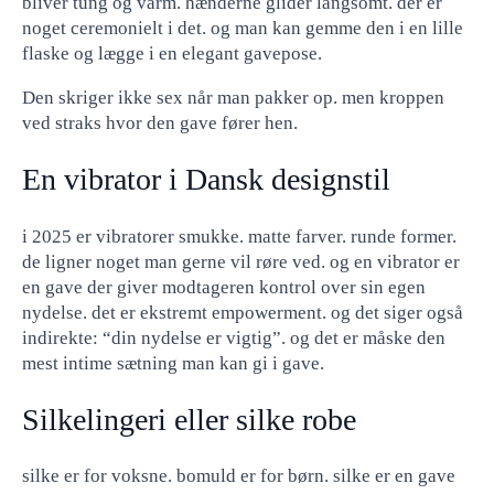
bliver tung og varm. hænderne glider langsomt. der er
noget ceremonielt i det. og man kan gemme den i en lille
flaske og lægge i en elegant gavepose.
Den skriger ikke sex når man pakker op. men kroppen
ved straks hvor den gave fører hen.
En vibrator i Dansk designstil
i 2025 er vibratorer smukke. matte farver. runde former.
de ligner noget man gerne vil røre ved. og en vibrator er
en gave der giver modtageren kontrol over sin egen
nydelse. det er ekstremt empowerment. og det siger også
indirekte: “din nydelse er vigtig”. og det er måske den
mest intime sætning man kan gi i gave.
Silkelingeri eller silke robe
silke er for voksne. bomuld er for børn. silke er en gave