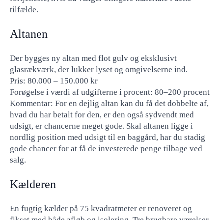
tilfælde.
Altanen
Der bygges ny altan med flot gulv og eksklusivt
glasrækværk, der lukker lyset og omgivelserne ind.
Pris: 80.000 – 150.000 kr
Forøgelse i værdi af udgifterne i procent: 80–200 procent
Kommentar: For en dejlig altan kan du få det dobbelte af,
hvad du har betalt for den, er den også sydvendt med
udsigt, er chancerne meget gode. Skal altanen ligge i
nordlig position med udsigt til en baggård, har du stadig
gode chancer for at få de investerede penge tilbage ved
salg.
Kælderen
En fugtig kælder på 75 kvadratmeter er renoveret og
fikset med både afløb og isolering. Tre brugbare værelser