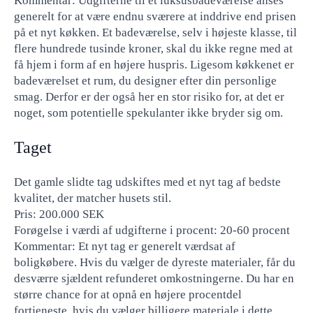
Kommentar: Udgifterne til et luksusbadeværelse anses
generelt for at være endnu sværere at inddrive end prisen
på et nyt køkken. Et badeværelse, selv i højeste klasse, til
flere hundrede tusinde kroner, skal du ikke regne med at
få hjem i form af en højere huspris. Ligesom køkkenet er
badeværelset et rum, du designer efter din personlige
smag. Derfor er der også her en stor risiko for, at det er
noget, som potentielle spekulanter ikke bryder sig om.
Taget
Det gamle slidte tag udskiftes med et nyt tag af bedste
kvalitet, der matcher husets stil.
Pris: 200.000 SEK
Forøgelse i værdi af udgifterne i procent: 20-60 procent
Kommentar: Et nyt tag er generelt værdsat af
boligkøbere. Hvis du vælger de dyreste materialer, får du
desværre sjældent refunderet omkostningerne. Du har en
større chance for at opnå en højere procentdel
fortjeneste, hvis du vælger billigere materiale i dette