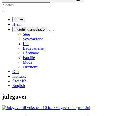
Close
Hjem
Indretningsinspiration
Stue
Soveværelse
Hal
Badeværelse
Gårdhave
Familie
Mode
Økonomi
Om
Kontakt
Swedish
English
julegaver