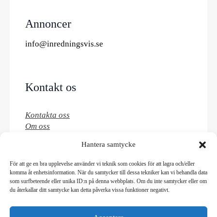
Annoncer
info@inredningsvis.se
Kontakt os
Kontakta oss
Om oss
Hantera samtycke
För att ge en bra upplevelse använder vi teknik som cookies för att lagra och/eller
Annonser
komma åt enhetsinformation. När du samtycker till dessa tekniker kan vi behandla data
som surfbeteende eller unika ID:n på denna webbplats. Om du inte samtycker eller om
Gebenna.com – Din färgbutik online
du återkallar ditt samtycke kan detta påverka vissa funktioner negativt.
Cosori airfryer