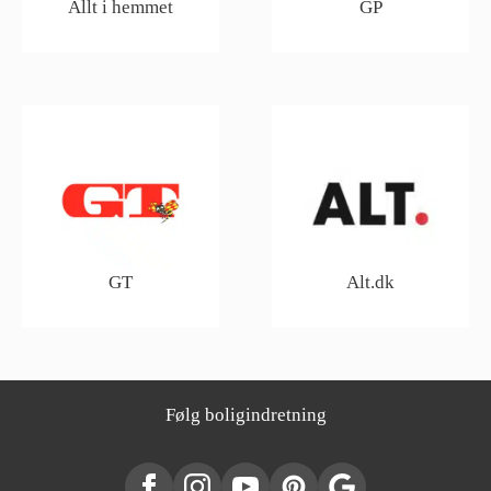
Allt i hemmet
GP
GT
Alt.dk
Følg boligindretning