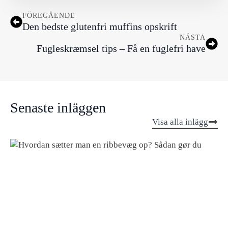
FÖREGÅENDE
Den bedste glutenfri muffins opskrift
NÄSTA
Fugleskræmsel tips – Få en fuglefri have
Senaste inläggen
Visa alla inlägg